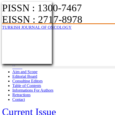
PISSN : 1300-7467
EISSN : 2717-8978
TURKISH JOURNAL OF ONCOLOGY
Home
Aim and Scope
Editorial Board
Consulting Editors
Table of Contents
Informations For Authors
Retractions
Contact
Current Issue