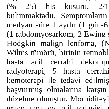
(% 25) his kusuru, 2/12'
bulunmaktadır. Semptomların
medyan süre 1 aydır (1 gün-6 
(1 rabdomyosarkom, 2 Ewing s
Hodgkin malign lenfoma, (N
Wilms tümörü, birinin retinobl
hasta acil cerrahi dekomp
radyoterapi, 5 hasta cerra
kemoterapi ile tedavi edilmiş
başvurmuş olmalarına karşın
düzelme olmuştur. Morbiditey
erken tanı ve acil tedavisi 