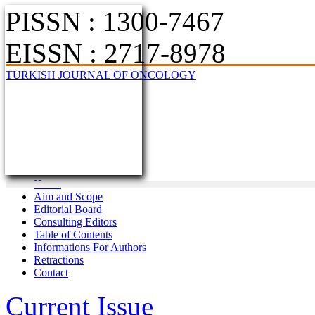
PISSN : 1300-7467
EISSN : 2717-8978
TURKISH JOURNAL OF ONCOLOGY
Home
Aim and Scope
Editorial Board
Consulting Editors
Table of Contents
Informations For Authors
Retractions
Contact
Current Issue