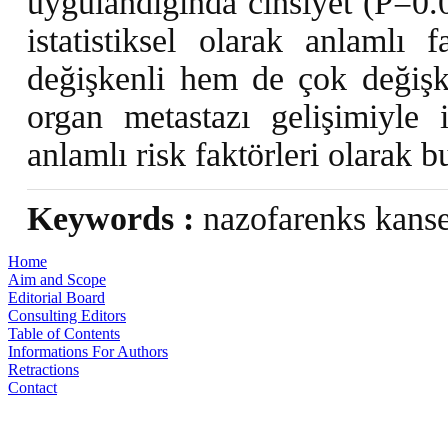
uygulandığında cinsiyet (P=0.
istatistiksel olarak anlamlı
değişkenli hem de çok değişk
organ metastazı gelişimiyle i
anlamlı risk faktörleri olarak 
Keywords :
nazofarenks kanser
Home
Aim and Scope
Editorial Board
Consulting Editors
Table of Contents
Informations For Authors
Retractions
Contact