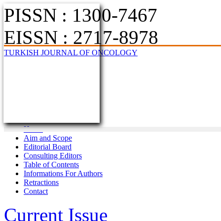
PISSN : 1300-7467
EISSN : 2717-8978
TURKISH JOURNAL OF ONCOLOGY
Home
Aim and Scope
Editorial Board
Consulting Editors
Table of Contents
Informations For Authors
Retractions
Contact
Current Issue