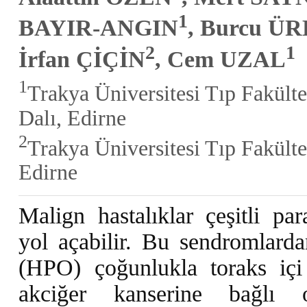
1
BAYIR-ANGIN
, Burcu Ü
2
1
İrfan ÇİÇİN
, Cem UZAL
1
Trakya Üniversitesi Tıp Fakült
Dalı, Edirne
2
Trakya Üniversitesi Tıp Fakült
Edirne
Malign hastalıklar çeşitli pa
yol açabilir. Bu sendromlardan
(HPO) çoğunlukla toraks içi
akciğer kanserine bağlı o