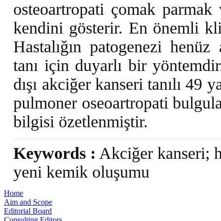
osteoartropati çomak parmak 
kendini gösterir. En önemli kli
Hastalığın patogenezi henüz a
tanı için duyarlı bir yöntemdi
dışı akciğer kanseri tanılı 49 y
pulmoner oseoartropati bulgular
bilgisi özetlenmiştir.
Keywords :
Akciğer kanseri; hi
yeni kemik oluşumu
Home
Aim and Scope
Editorial Board
Consulting Editors