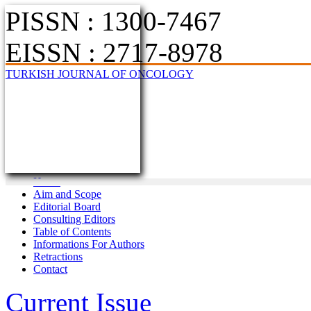
PISSN : 1300-7467
EISSN : 2717-8978
TURKISH JOURNAL OF ONCOLOGY
Home
Aim and Scope
Editorial Board
Consulting Editors
Table of Contents
Informations For Authors
Retractions
Contact
Current Issue