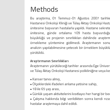
Methods
Bu araştırma, 01 Temmuz-01 Ağustos 2007 tarihleri
Hastanesi Onkoloji Kliniği ve Tülay Aktaş Onkoloji Has
ünitesine başvuran hastalarla yapıldı. Hastane sekret
ünitesine, günde ortalama 109 hasta başvurduğu
büyüklüğü ve projenin sınırlılıkları dahilinde araştı
örnekleme yöntemine gidilmedi. Araştırmanın sonuçl
analizin yapılabilmesine yetecek bir örneklem büyüklü
yürütüldü.
Araştırmanın Sınırlılıkları
Araştırmanın yürütüleceği tarihler arasında Ege Ünivers
ve Tülay Aktaş Onkoloji Hastanesi polikliniğine veya 
•
Kanser tanısı almış,
•
Ölçeklerdeki ifadeleri anlama yetisine sahip,
•
18 ile 65 yaş arası,
•
Günlük yaşam aktivitelerini kısıtlayıcı her hangi bir b
•
Çalışma hakkında bilgi verildikten sonra kendi rıza
hastalar araştırmaya dahil edildi.