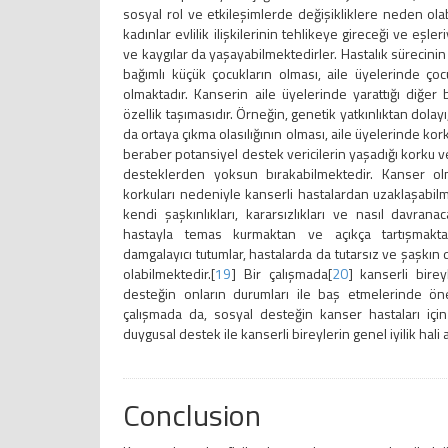
sosyal rol ve etkileşimlerde değişikliklere neden ola
kadınlar evlilik ilişkilerinin tehlikeye gireceği ve eşler
ve kaygılar da yaşayabilmektedirler. Hastalık sürecinin b
bağımlı küçük çocukların olması, aile üyelerinde ço
olmaktadır. Kanserin aile üyelerinde yarattığı diğer b
özellik taşımasıdır. Örneğin, genetik yatkınlıktan dola
da ortaya çıkma olasılığının olması, aile üyelerinde ko
beraber potansiyel destek vericilerin yaşadığı korku v
desteklerden yoksun bırakabilmektedir. Kanser o
korkuları nedeniyle kanserli hastalardan uzaklaşabilm
kendi şaşkınlıkları, kararsızlıkları ve nasıl davranac
hastayla temas kurmaktan ve açıkça tartışmaktan
damgalayıcı tutumlar, hastalarda da tutarsız ve şaşkın 
olabilmektedir.[
19
] Bir çalışmada[
20
] kanserli bire
desteğin onların durumları ile baş etmelerinde ön
çalışmada da, sosyal desteğin kanser hastaları için
duygusal destek ile kanserli bireylerin genel iyilik hali 
Conclusion