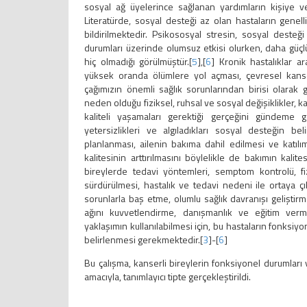
sosyal ağ üyelerince sağlanan yardımların kişiye v
Literatürde, sosyal desteği az olan hastaların genelli
bildirilmektedir. Psikososyal stresin, sosyal desteğ
durumları üzerinde olumsuz etkisi olurken, daha güçl
hiç olmadığı görülmüştür.[
5
],[
6
] Kronik hastalıklar a
yüksek oranda ölümlere yol açması, çevresel kanser
çağımızın önemli sağlık sorunlarından birisi olarak 
neden olduğu fiziksel, ruhsal ve sosyal değişiklikler,
kaliteli yaşamaları gerektiği gerçeğini gündeme ge
yetersizlikleri ve algıladıkları sosyal desteğin b
planlanması, ailenin bakıma dahil edilmesi ve katılı
kalitesinin arttırılmasını böylelikle de bakımın kalites
bireylerde tedavi yöntemleri, semptom kontrolü, fizy
sürdürülmesi, hastalık ve tedavi nedeni ile ortaya ç
sorunlarla baş etme, olumlu sağlık davranışı geliştir
ağını kuvvetlendirme, danışmanlık ve eğitim verm
yaklaşımın kullanılabilmesi için, bu hastaların fonksiyo
belirlenmesi gerekmektedir.[
3
]-[
6
]
Bu çalışma, kanserli bireylerin fonksiyonel durumları 
amacıyla, tanımlayıcı tipte gerçekleştirildi.