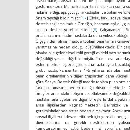
araştırmalar, sosyal destek ile psikolojik uyum 
göstermektedir. Meme kanseri tanısı aldıktan sonra so
riskinin arttığı, eşi, çocuğu, arkadaşları ve bakım veric
önem taşıdığı bildirilmiştir.[
17
] Çünkü, farklı sosyal des
destek sağ lamaktadı r. Örneğin, hastanın eşi duygus
açıdan destek verebilmektedir.[
8
] Çalışmamızda S
ortalamalarının kadın hastalarda daha yüksek olduğu
Ölçeği'nden alınan madde toplam puanlarının cinsiyetle
yaratmasına neden olduğu düşünülmektedir. Bir çalı
olsalar bile geleneksel rolü gereği evdeki bazı sorumlu
değişikliği yaşamadığı bildirmiştir. Erdman ve arkadaşl
eşlerin, erkek eşlere göre daha fazla uyku bozukluğu
grubumuzda, kanser tanısı 1-5 yıl arasında olan ha
puan ortalamalarının diğer gruplardan daha yüksek
göre Sosyal Destek Ölçeği madde toplam puan ortalamal
fark bulunmasına neden olduğu düşünülmektedir. Ka
bireyler arasındaki iletişim ve etkileşimde değişikli
hastalar, aile üyeleri ve diğer bireylerle daha yakın ili
arası ilişkilerden kaçınabilmektedir. Belirsizlik v
gereksinimlerinde artışa neden olmaktadır. Ancak uzu
sosyal ilişkilerini devam ettirmek için gerekli enerji
duyduklarında da gerekli desteklerden yoksun k
kemoterapinin yol açtığı beden imajı sorunları, hast