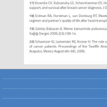
17)
Kroenke CH, Kubzansky LD, Schernhammer ES, Holm
support, and survival after breast cancer diagnosis. J
18)
Erdman RA, Horstman L, van Domburg RT, Meeter
regimen and partner's quality of life after heart trans
19)
Gümüş-Babacan A. Meme kanserinde psikososyal s
Sağlığı Dergisi 2006;2(3):108-14.
20)
Schweizer KJ, Leimeister MJ, Krcmar H. The role of
of cancer patients. Proceedings of the Twelfth Am
Acapulco, Mexico August 4th-6th, 2006.