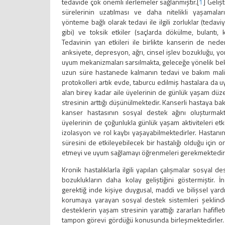
tedavide çok önemli ilerlemeler sağlanmıştır.[
1
] Geliş
sürelerinin uzatılması ve daha nitelikli yaşamalar
yönteme bağlı olarak tedavi ile ilgili zorluklar (teda
gibi) ve toksik etkiler (saçlarda dökülme, bulantı,
Tedavinin yan etkileri ile birlikte kanserin de nede
anksiyete, depresyon, ağrı, cinsel işlev bozukluğu, y
uyum mekanizmaları sarsılmakta, geleceğe yönelik bekl
uzun süre hastanede kalmanın tedavi ve bakım maliy
protokolleri artık evde, taburcu edilmiş hastalara da 
alan birey kadar aile üyelerinin de günlük yaşam düze
stresinin arttığı düşünülmektedir. Kanserli hastaya ba
kanser hastasının sosyal destek ağını oluşturmak
üyelerinin de çoğunlukla günlük yaşam aktiviteleri e
izolasyon ve rol kaybı yaşayabilmektedirler. Hast
süresini de etkileyebilecek bir hastalığı olduğu için on
etmeyi ve uyum sağlamayı öğrenmeleri gerekmektedir.
Kronik hastalıklarla ilgili yapılan çalışmalar sosyal 
bozuklukların daha kolay geliştiğini göstermiştir. 
gerektiğ inde kişiye duygusal, maddi ve bilişsel yardım
korumaya yarayan sosyal destek sistemleri şeklinde 
desteklerin yaşam stresinin yarattığı zararları hafifl
tampon görevi gördüğü konusunda birleşmektedirler. B