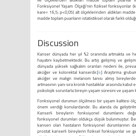
Fonksiyonel Yaşam Ölçeği'nin fiziksel fonksiyonlar (ki
kare= 16,5; p<0,05) alt ölçeklerinden aldıkları madde 
madde toplam puanların istatistiksel olarak farklı olduğ
Discussion
Kanser dünyada her yıl %2 oranında artmakta ve he
hayatını kaybetmektedir. Bu artış gelişmiş ve gelişm
dünyada yüksek sağkalım oranları nedeni ile, prev
akciğer ve kolorektal kanserdir.[
4
] Araştırma grubu
akciğer ve malign melanom tanısı almış bireylerden
artmasının yanı sıra kronik hastalıklar arasında kabul 
psikolojik sorunlarla bireyin yaşam süresini ve yaşam k
Fonksiyonel durumun ölçülmesi bir yaşam kalitesi ölç
önem verdiği konulardandır. Bu alanda da geliştirilmi
Kanserli bireylerin fonksiyonel durumlarını değe
fonksiyonel durumları oldukça düşük bulunmuştur. Be
kanseri olan hastaların fonksiyonel durumlarının dah
prostat kanserli bireylerin fiziksel fonksiyonlar ve ge