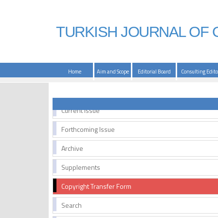
TURKISH JOURNAL OF
Home
Aim and Scope
Editorial Board
Consulting Edito
Current Issue
Forthcoming Issue
Archive
Supplements
Copyright Transfer Form
Search