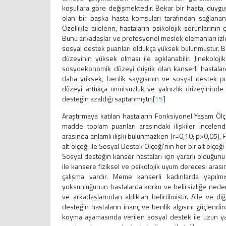
koşullara göre değişmektedir. Bekar bir hasta, duygu
olan bir başka hasta komşuları tarafından sağlanan
Özellikle ailelerin, hastaların psikolojik sorunların
Bunu arkadaşlar ve profesyonel meslek elemanları izle
sosyal destek puanları oldukça yüksek bulunmuştur
düzeyinin yüksek olması ile açıklanabilir. Jinekoloji
sosyoekonomik düzeyi düşük olan kanserli hastalar
daha yüksek, benlik saygısının ve sosyal destek p
düzeyi arttıkça umutsuzluk ve yalnızlık düzeyininde 
desteğin azaldığı saptanmıştır.[
15
]
Araştırmaya katılan hastaların Fonksiyonel Yaşam Ölç
madde toplam puanları arasındaki ilişkiler incelen
arasında anlamlı ilişki bulunmazken (r=0,10; p>0,05), F
alt ölçeği ile Sosyal Destek Ölçeği'nin her bir alt ölçeği
Sosyal desteğin kanser hastaları için yararlı olduğun
ile kansere fiziksel ve psikolojik uyum derecesi arasın
çalışma vardır. Meme kanserli kadınlarda yapılmı
yoksunluğunun hastalarda korku ve belirsizliğe neden 
ve arkadaşlarından aldıkları belirtilmiştir. Aile ve 
desteğin hastaların inanç ve benlik algısını güçlendird
koyma aşamasında verilen sosyal destek ile uzun ya