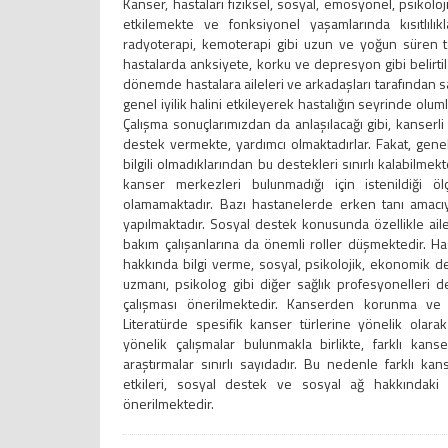
Kanser, hastaları fiziksel, sosyal, emosyonel, psikol
etkilemekte ve fonksiyonel yaşamlarında kısıtlılık
radyoterapi, kemoterapi gibi uzun ve yoğun süren teda
hastalarda anksiyete, korku ve depresyon gibi belirti
dönemde hastalara aileleri ve arkadaşları tarafından 
genel iyilik halini etkileyerek hastalığın seyrinde olu
Çalışma sonuçlarımızdan da anlaşılacağı gibi, kanserli 
destek vermekte, yardımcı olmaktadırlar. Fakat, genel
bilgili olmadıklarından bu destekleri sınırlı kalabilmek
kanser merkezleri bulunmadığı için istenildiği
olamamaktadır. Bazı hastanelerde erken tanı amacı
yapılmaktadır. Sosyal destek konusunda özellikle aile
bakım çalışanlarına da önemli roller düşmektedir. Ha
hakkında bilgi verme, sosyal, psikolojik, ekonomik d
uzmanı, psikolog gibi diğer sağlık profesyonelleri de 
çalışması önerilmektedir. Kanserden korunma ve t
Literatürde spesifik kanser türlerine yönelik olar
yönelik çalışmalar bulunmakla birlikte, farklı kans
araştırmalar sınırlı sayıdadır. Bu nedenle farklı kan
etkileri, sosyal destek ve sosyal ağ hakkındaki 
önerilmektedir.