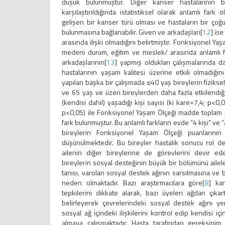
düşük bulunmuştur. Diğer kanser hastalarının bu
karşılaştırıldığında istatistiksel olarak anlamlı fark
gelişen bir kanser türü olması ve hastaların bir çoğ
bulunmasına bağlanabilir. Given ve arkadaşları[
12
] ise
arasında ilişki olmadığını belirtmiştir. Fonksiyonel Ya
medeni durum, eğitim ve meslek/ arasında anlamlı far
arkadaşlarının[
13
] yapmış oldukları çalışmalarında 
hastalarının yaşam kalitesi üzerine etkili olmadığın
yapılan başka bir çalışmada ≤40 yaş bireylerin fiziks
ve 65 yaş ve üzeri bireylerden daha fazla etkilendiği 
(kendisi dahil) yaşadığı kişi sayısı (ki kare=7,4; p<0
p<0,05) ile Fonksiyonel Yaşam Ölçeği madde toplam pua
fark bulunmuştur. Bu anlamlı farkların evde “4 kişi” ve
bireylerin Fonksiyonel Yaşam Ölçeği puanlarını
düşünülmektedir. Bu bireyler hastalık sonucu rol de
ailenin diğer bireylerine de görevlerini devir ed
bireylerin sosyal desteğinin büyük bir bölümünü ailele
tanısı, varolan sosyal destek ağının sarsılmasına ve
neden olmaktadır. Bazı araştırmacılara göre[
8
] kan
tepkilerini dikkate alarak, bazı üyeleri ağdan çıkar
belirleyerek çevrelerindeki sosyal destek ağını y
sosyal ağ içindeki ilişkilerini kontrol edip kendisi 
almaya çalışmaktadır. Hasta tarafından gereksinim