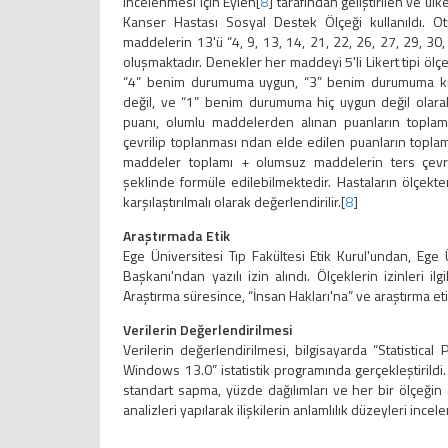
incelenmesi için Eylen[
8
] tarafından geliştirilen ve ülke
Kanser Hastası Sosyal Destek Ölçeği kullanıldı. 
maddelerin 13'ü “4, 9, 13, 14, 21, 22, 26, 27, 29, 30
oluşmaktadır. Denekler her maddeyi 5'li Likert tipi ö
“4” benim durumuma uygun, “3” benim durumuma k
değil, ve “1” benim durumuma hiç uygun değil olarak
puanı, olumlu maddelerden alınan puanların toplam
çevrilip toplanması ndan elde edilen puanların toplam
maddeler toplamı + olumsuz maddelerin ters çevr
şeklinde formüle edilebilmektedir. Hastaların ölçekte
karşılaştırılmalı olarak değerlendirilir.[
8
]
Araştırmada Etik
Ege Üniversitesi Tıp Fakültesi Etik Kurul'undan, Ege Ü
Başkanı'ndan yazılı izin alındı. Ölçeklerin izinleri ilg
Araştırma süresince, “İnsan Hakları'na” ve araştırma etik
Verilerin Değerlendirilmesi
Verilerin değerlendirilmesi, bilgisayarda “Statistica
Windows 13.0” istatistik programında gerçekleştirildi.
standart sapma, yüzde dağılımları ve her bir ölçeğin a
analizleri yapılarak ilişkilerin anlamlılık düzeyleri incele