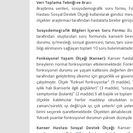
Veri Toplama Tekniği ve Aracı
Araştırma verileri, sosyodemografik soru formu, F
Hastası Sosyal Destek Ölçeği kullanılarak gündüz mesai
ölçekler araştırmacı tarafından hastalarla birebir görüş
Sosyodemografik Bilgileri İçeren Soru Formu:
Bu 
tarafından oluşturulan soru formunda kanserli bire
durumu, iş/mesleği, sosyal güvencesi, tanısı, tanı süre
bilgi alınmasını sağlayan toplam 10 soru bulunmaktadır
Fonksiyonel Yaşam Ölçeği (Kanser):
Kanser hastala
bireylerin normal fonksiyonları etkilenmektedir. Fonk
fonksiyonel durumu ve yaşam kalitesini değerlen di
tarafından geliştirilmiş ülkemiz için geçerlilik ve güve
çalışılmıştır. Ölçek “fiziksel fonksiyonlar” (9 madde)
iyilik hali (kanserle ilgili güçlükler)” (3 madde), “sos
semptomlar (bulantı)” (2 madde) 5 alt başlık ve toplam 
ölçekte katılımcılar herbir maddeyi okuduktan 
zaman/sürekli, iyi değil/çok iyi, çok yeterli/ çok yete
birini seçerek işaretlemektedir. Ölçekten alınabilece
Yüksek puanlar fonksiyonel durumun yüksek düzeyde 
Kanser Hastası Sosyal Destek Ölçeği:
Kanser ha