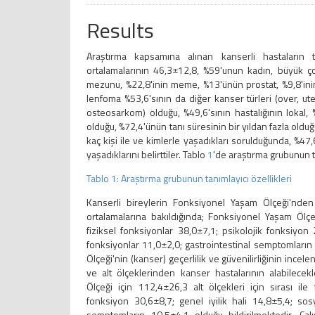
Results
Araştırma kapsamına alınan kanserli hastaların ta
ortalamalarının 46,3±12,8, %59'unun kadın, büyük ço
mezunu, %22,8'inin meme, %13'ünün prostat, %9,8'i
lenfoma %53,6'sının da diğer kanser türleri (over, ute
osteosarkom) olduğu, %49,6'sının hastalığının lokal,
olduğu, %72,4'ünün tanı süresinin bir yıldan fazla oldu
kaç kişi ile ve kimlerle yaşadıkları sorulduğunda, %47,
yaşadıklarını belirttiler. Tablo
1
'de araştırma grubunun tan
Tablo 1: Araştırma grubunun tanımlayıcı özellikleri
Kanserli bireylerin Fonksiyonel Yaşam Ölçeği'nden
ortalamalarına bakıldığında; Fonksiyonel Yaşam Ölçeği
fiziksel fonksiyonlar 38,0±7,1; psikolojik fonksiyon 
fonksiyonlar 11,0±2,0; gastrointestinal semptomların
Ölçeği'nin (kanser) geçerlilik ve güvenilirliğinin incele
ve alt ölçeklerinden kanser hastalarının alabilece
Ölçeği için 112,4±26,3 alt ölçekleri için sırası ile 
fonksiyon 30,6±8,7; genel iyilik hali 14,8±5,4; sosy
semptomların 10,5±4,1 olduğu bildirilmektedir. Çal