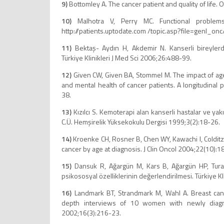
9)
Bottomley A. The cancer patient and quality of life.
10)
Malhotra V, Perry MC. Functional problems 
http://patients.uptodate.com /topic.asp?file=genl_on
11)
Bektaş- Aydın H, Akdemir N. Kanserli bireylerd
Türkiye Klinikleri J Med Sci 2006;26:488-99.
12)
Given CW, Given BA, Stommel M. The impact of ag
and mental health of cancer patients. A longitudinal
38.
13)
Kızılcı S. Kemoterapi alan kanserli hastalar ve yakı
C.Ü. Hemşirelik Yüksekokulu Dergisi 1999;3(2):18-26.
14)
Kroenke CH, Rosner B, Chen WY, Kawachi I, Colditz
cancer by age at diagnosis. J Clin Oncol 2004;22(10):
15)
Dansuk R, Ağargün M, Kars B, Ağargün HP, Turan 
psikososyal özelliklerinin değerlendirilmesi. Türkiye K
16)
Landmark BT, Strandmark M, Wahl A. Breast canc
depth interviews of 10 women with newly diagn
2002;16(3):216-23.