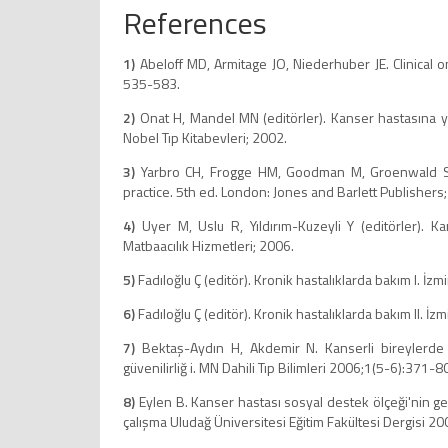
References
1)
Abeloff MD, Armitage JO, Niederhuber JE. Clinical on
535-583.
2)
Onat H, Mandel MN (editörler). Kanser hastasına yakl
Nobel Tıp Kitabevleri; 2002.
3)
Yarbro CH, Frogge HM, Goodman M, Groenwald SL, 
practice. 5th ed. London: Jones and Barlett Publishers
4)
Uyer M, Uslu R, Yıldırım-Kuzeyli Y (editörler). K
Matbaacılık Hizmetleri; 2006.
5)
Fadıloğlu Ç (editör). Kronik hastalıklarda bakım I. İzmir
6)
Fadıloğlu Ç (editör). Kronik hastalıklarda bakım II. İzmi
7)
Bektaş-Aydın H, Akdemir N. Kanserli bireylerde 
güvenilirliğ i. MN Dahili Tıp Bilimleri 2006;1(5-6):371-8
8)
Eylen B. Kanser hastası sosyal destek ölçeği'nin geçe
çalışma Uludağ Üniversitesi Eğitim Fakültesi Dergisi 2