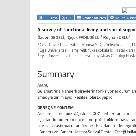
TURKISH JOURNAL OF ONCOLOGY
Full Text
PDF
Similar Articles
Mail to Autho
A survey of functional living and social suppo
1
2
3
Özden DEDELİ,
Çiçek FADILOĞLU,
Rüçhan USLU
1
Celal Bayar Üniversitesi Manisa Sağlık Yüksekokulu İç Ha
2
Ege Üniversitesi Hemşirelik Yüksekokulu İç Hastalıkları H
3
Ege Üniversitesi Tıp Fakültesi Tülay Aktaş Onkoloji Hastan
Summary
AMAÇ
Bu araştırma, kanserli bireylerin fonksiyonel durumları
amacıyla tanımlayıcı, kesitsel olarak yapıldı.
GEREÇ VE YÖNTEM
Araştırma, Temmuz-Ağustos 2007 tarihleri arasında 
ayaktan kemoterapi ünitesi ve polikliniklere başvuran 
olarak, araştırmacı tarafından hazırlanan demogra
(Kanser) ve Kanser Hastası Sosyal Destek Ölçeği kullanı