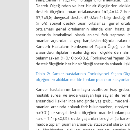
Destek Ölçeği'nden ve her bir alt ölçeğinden aldıkla
destek ölçeğinin puan ortalamasının142,4±14,2 her b
57,7±5,8; duygusal destek 37,02±6,1; bilgi desteği 35
(n=64) sosyal destek puan ortalaması genel ortal
ortalaması genel ortalamanın altında olan hasta gru
arasında istatistiksel olarak anlamlı fark saptandı
puanları açısından iki grup karşılaştırıldığında aralar
Kanserli Hastaların Fonksiyonel Yaşam Ölçeği ve So
arasındaki ilişkiler incelendiğinde; ölçeklerden alı
bulunmazken (r=0,10 p>0,05), Fonksiyonel Yaşam Ölçeğ i
destek ölçeğinin her bir alt ölçeği arasında anlamlı iliş
Tablo 2: Kanser hastalarının Fonksiyonel Yaşam Ölçe
ölçeğinden aldıkları madde toplam puan korelasyonlar
Kanser hastalarının tanımlayıcı özellikleri (yaş grubu,
hastalık süresi ve evde yaşayan kişi sayısı) ile her 
arasındaki ilişkiler incelendiğinde yaş grubu, medeni
puanları arasında anlamlı fark bulunmazken, cinsiyet 
p<0,01) ile sosyal destek ölçeğinin madde toplam puan
kare= 7,4; p<0,05), evde yaşanılan bireyler (ki kare
madde toplam puanları arasında istatistiksel olarak anla
ile ölçeklerden aldıkları madde toplam puanlar in