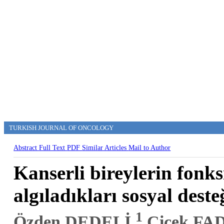
TURKISH JOURNAL OF ONCOLOGY
Abstract
Full Text
PDF
Similar Articles
Mail to Author
Kanserli bireylerin fonk
algıladıkları sosyal dest
1
Özden DEDELİ,
Çiçek FA