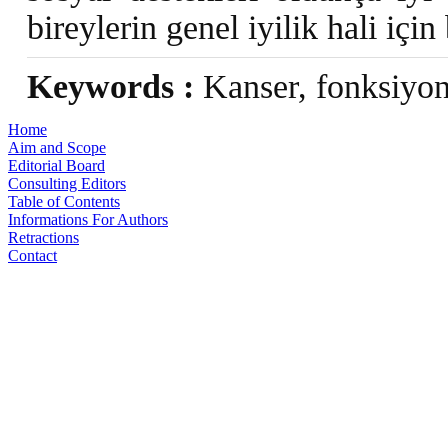
bireylerin genel iyilik hali içi
Keywords :
Kanser, fonksiyon
Home
Aim and Scope
Editorial Board
Consulting Editors
Table of Contents
Informations For Authors
Retractions
Contact