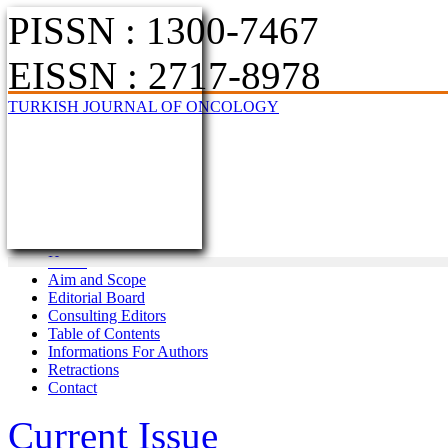
PISSN : 1300-7467
EISSN : 2717-8978
TURKISH JOURNAL OF ONCOLOGY
Home
Aim and Scope
Editorial Board
Consulting Editors
Table of Contents
Informations For Authors
Retractions
Contact
Current Issue