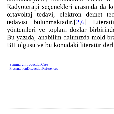
Radyoterapi seçenekleri arasında da ko
ortavoltaj tedavi, elektron demet te
tedavisi bulunmaktadır.[
2
,
6
] Litera
yöntemleri ve toplam dozlar birbirinde
Bu yazıda, anabilim dalımızda mold brak
BH olgusu ve bu konudaki literatür der
Summary
Introduction
Case
Presentation
Discussion
References