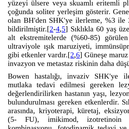
yüzeyi ülsere veya skuamlı eritemli pl
çoğunda soliter yerleşim gösterir. Gen
olan BH'den SHK'ye ilerleme, %3 ile 
bildirilmiştir.[
2
-
4
,
5
] Sıklıkla 60 yaş üz
alt ekstremitelerde (%60-85) görülen
ultraviyole ışık maruziyeti, immünsüp
gibi etkenler vardır.[
2
,
6
] Güneşe maruz 
invazyon ve metastaz riskinin daha düşük
Bowen hastalığı, invaziv SHK'ye ile
mutlaka tedavi edilmesi gereken lezy
değerlendirilirken hastanın yaşı, lezy
bulundurulması gereken etkenlerdir. Sı
arasında, kriyoterapi, küretaj, eksizyo
(5- FU), imikimod, izotretinoin
kombinasyonu, fotodinamik tedavi ve 