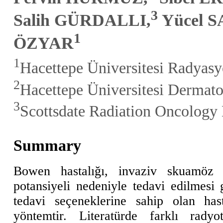
3
Salih GÜRDALLI,
Yücel 
1
ÖZYAR
1
Hacettepe Üniversitesi Radyasy
2
Hacettepe Üniversitesi Dermato
3
Scottsdate Radiation Oncolog
Summary
Bowen hastalığı, invaziv skuamöz
potansiyeli nedeniyle tedavi edilmesi g
tedavi seçeneklerine sahip olan hast
yöntemtir. Literatürde farklı rady