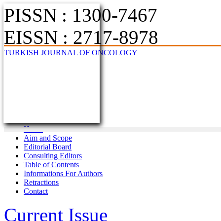
PISSN : 1300-7467
EISSN : 2717-8978
TURKISH JOURNAL OF ONCOLOGY
Home
Aim and Scope
Editorial Board
Consulting Editors
Table of Contents
Informations For Authors
Retractions
Contact
Current Issue