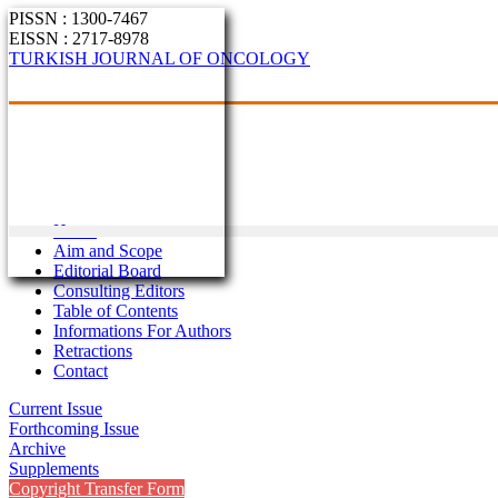
PISSN : 1300-7467
EISSN : 2717-8978
TURKISH JOURNAL OF ONCOLOGY
Home
Aim and Scope
Editorial Board
Consulting Editors
Table of Contents
Informations For Authors
Retractions
Contact
Current Issue
Forthcoming Issue
Archive
Supplements
Copyright Transfer Form