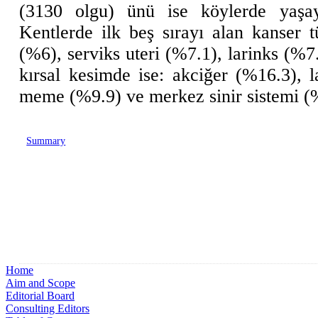
(3130 olgu) ünü ise köylerde yaşaya
Kentlerde ilk beş sırayı alan kanser
(%6), serviks uteri (%7.1), larinks (%7.
kırsal kesimde ise: akciğer (%16.3), l
meme (%9.9) ve merkez sinir sistemi (%
Summary
Home
Aim and Scope
Editorial Board
Consulting Editors