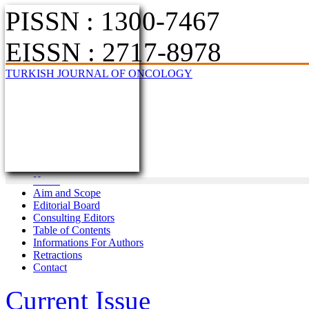
PISSN : 1300-7467
EISSN : 2717-8978
TURKISH JOURNAL OF ONCOLOGY
Home
Aim and Scope
Editorial Board
Consulting Editors
Table of Contents
Informations For Authors
Retractions
Contact
Current Issue