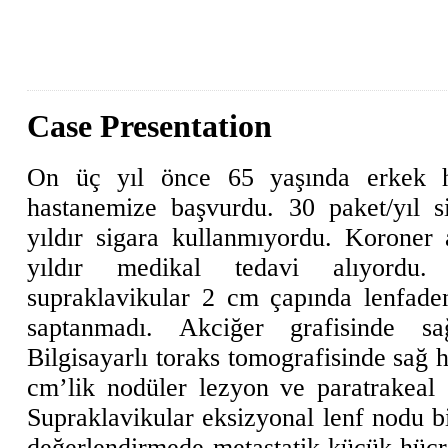
Case Presentation
On üç yıl önce 65 yaşında erkek ha
hastanemize başvurdu. 30 paket/yıl s
yıldır sigara kullanmıyordu. Koroner a
yıldır medikal tedavi alıyordu
supraklavikular 2 cm çapında lenfaden
saptanmadı. Akciğer grafisinde sa
Bilgisayarlı toraks tomografisinde sağ 
cm’lik nodüler lezyon ve paratrakeal 1
Supraklavikular eksizyonal lenf nodu bi
değerlendirmede metastatik küçük hücre