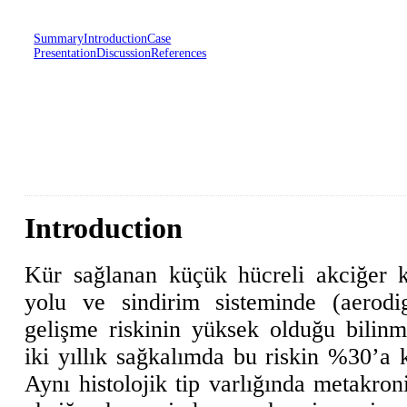
Summary
Introduction
Case
Presentation
Discussion
References
Introduction
Kür sağlanan küçük hücreli akciğer
yolu ve sindirim sisteminde (aerodi
gelişme riskinin yüksek olduğu bilinme
iki yıllık sağkalımda bu riskin %30’a ka
Aynı histolojik tip varlığında metakron