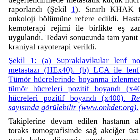
raporlandı (Şekil
1
). Sınırlı KHAK t
onkoloji bölümüne refere edildi. Hasta
kemoterapi rejimi ile birlikte eş z
uygulandı. Tedavi sonucunda tam yanıt e
kraniyal rayoterapi verildi.
Şekil 1: (a) Supraklavikular lenf n
metastazı (HEx40). (b) LCA ile lenfo
Tümör hücrelerinde boyanma izlenmed
tümör hücreleri pozitif boyandı (x4
hücreleri pozitif boyandı (x400).
Re
sayısında görülebilir (www.onkder.org).
Takiplerine devam edilen hastanın al
toraks tomografisinde sağ akciğer üs
çaplı kalın, düzensiz sınırlı, çevrey