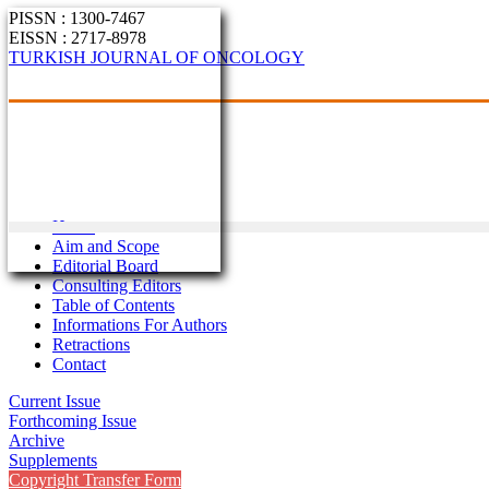
PISSN : 1300-7467
EISSN : 2717-8978
TURKISH JOURNAL OF ONCOLOGY
Home
Aim and Scope
Editorial Board
Consulting Editors
Table of Contents
Informations For Authors
Retractions
Contact
Current Issue
Forthcoming Issue
Archive
Supplements
Copyright Transfer Form