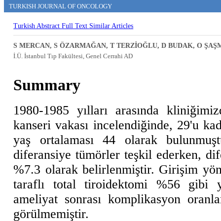
TURKISH JOURNAL OF ONCOLOGY
Turkish Abstract
Full Text
Similar Articles
S MERCAN, S ÖZARMAĞAN, T TERZİOĞLU, D BUDAK, O ŞAŞ
İ.Ü. İstanbul Tıp Fakültesi, Genel Cerrahi AD
Summary
1980-1985 yılları arasında kliniğimi
kanseri vakası incelendiğinde, 29'u kad
yaş ortalaması 44 olarak bulunmuştu
diferansiye tümörler teşkil ederken, d
%7.3 olarak belirlenmiştir. Girişim yön
taraflı total tiroidektomi %56 gibi 
ameliyat sonrası komplikasyon oranla
görülmemiştir.